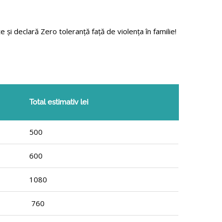
i declară Zero toleranță față de violența în familie!
Total estimativ lei
500
600
1080
760