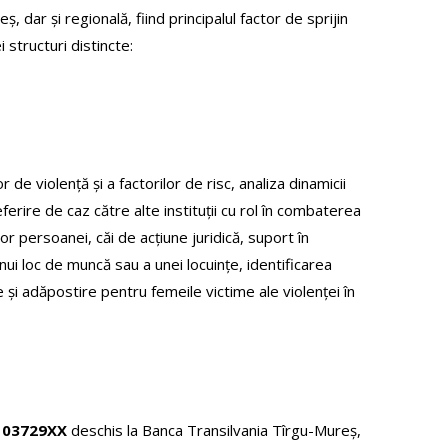
dar şi regională, fiind principalul factor de sprijin
i structuri distincte:
 de violenţă şi a factorilor de risc, analiza dinamicii
erire de caz către alte instituţii cu rol în combaterea
lor persoanei, căi de acţiune juridică, suport în
unui loc de muncă sau a unei locuinţe, identificarea
ice şi adăpostire pentru femeile victime ale violenţei în
103729XX
deschis la Banca Transilvania Tîrgu-Mureș,