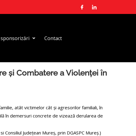
i sponsorizări
Contact
re și Combatere a Violenței în
lie, atât victimelor cât și agresorilor familiali, în
civilă în demersuri concrete de vizează derularea de
eș si Consiliul Județean Mureș, prin DGASPC Mureș.)