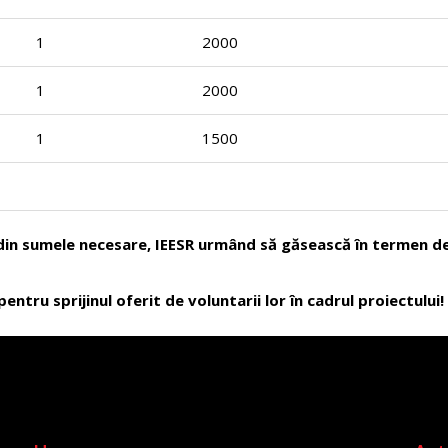
1
2000
1
2000
1
1500
n sumele necesare, IEESR urmând să găsească în termen de 3
tru sprijinul oferit de voluntarii lor în cadrul proiectului!