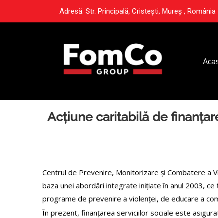
Adresă: Str. Principală, Cristești, Mureș , România
Aca
Acțiune caritabilă de finanța
Centrul de Prevenire, Monitorizare și Combatere a Violen
baza unei abordări integrate inițiate în anul 2003, ce
programe de prevenire a violenței, de educare a comu
În prezent, finanțarea serviciilor sociale este asigur