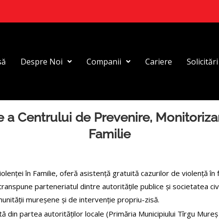
să
Despre Noi
Companii
Cariere
Solicităr
re a Centrului de Prevenire, Monitoriza
Familie
ței în Familie, oferă asistență gratuită cazurilor de violență în fami
 transpune parteneriatul dintre autoritățile publice și societatea 
nității mureșene și de intervenție propriu-zisă.
ată din partea autorităților locale (Primăria Municipiului Tîrgu Mur