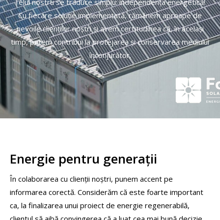
Țelul nostru se traduce simplu: independenţa energetică!
Cu fiecare soluție implementată, rămânem aproape de
nevoile clienților noştri și avem certitudinea că, în acelaşi
timp, putem contribui la protejarea şi conservarea mediului
înconjurător.
Energie pentru generații
În colaborarea cu clienții noștri, punem accent pe
informarea corectă. Considerăm că este foarte important
ca, la finalizarea unui proiect de energie regenerabilă,
clientul să aibă convingerea că a luat cea mai bună decizie.