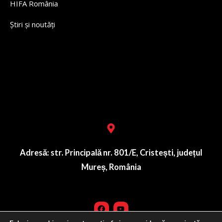
HIFA România
Știri și noutăți
Lorem ipsum dolor sit amet, consectetur adipiscing elit. Ut
elit tellus, luctus nec ullamcorper mattis, pulvinar dapibus
leo.
Adresă: str. Principală nr. 801/E, Cristești, județul
Mureș, România