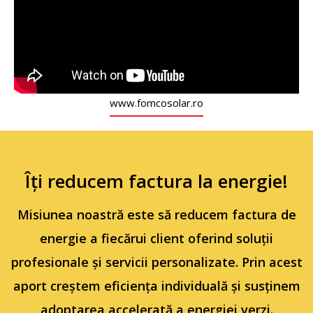
www.fomcosolar.ro
Îți reducem factura la energie!
Misiunea noastră este să reducem factura de
energie a fiecărui client oferind soluții
profesionale și servicii personalizate. Prin acest
aport creștem eficiența individuală și susținem
adoptarea accelerată a energiei verzi.