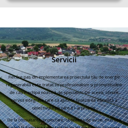
Servicii
Fiecare pas din implementarea proiectului tău de energie
regenerabilă este tratat cu profesionalism și promptitudine
de către echipa noastră de specialiști. De aceea, oferim
servicii integrate care să ajute la finalizarea eficientă a
obiectivului pe care ți l-ai propus.
De la consultanță, proiectare, obținerea de avize, execuție
și până la furnizarea de stații de încărcare pentru business-