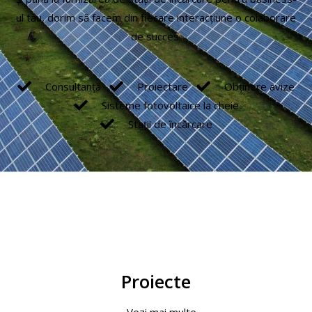
ul tău, dorim să facem din fiecare interacțiune o colaborare
de succes.
Consultanță
Proiectare
Obținere avize
Sisteme fotovoltaice la cheie
Stații de încărcare
Proiecte
Vezi mai multe