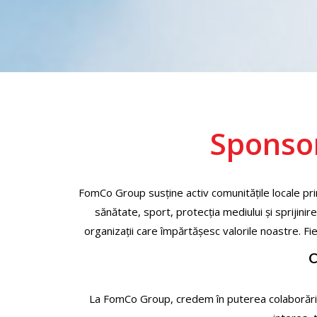
Sponsor
FomCo Group susține activ comunitățile locale pri
sănătate, sport, protecția mediului și sprijinir
organizații care împărtășesc valorile noastre. Fi
C
La FomCo Group, credem în puterea colaborării p