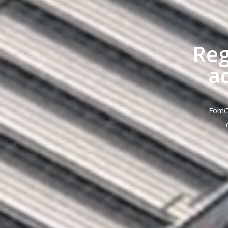
Re
a
FomCo