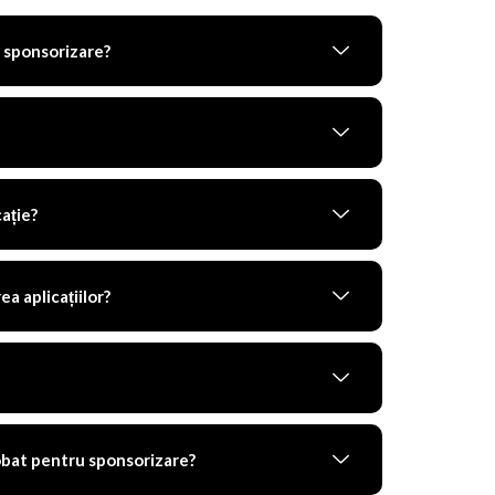
u sponsorizare?
ație?
a aplicațiilor?
obat pentru sponsorizare?