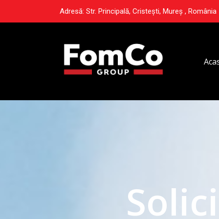
Adresă: Str. Principală, Cristești, Mureș , România
Aca
Solic