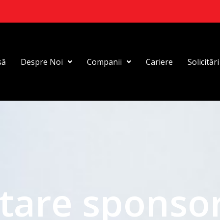
să
Despre Noi
Companii
Cariere
Solicităr
itare sponso