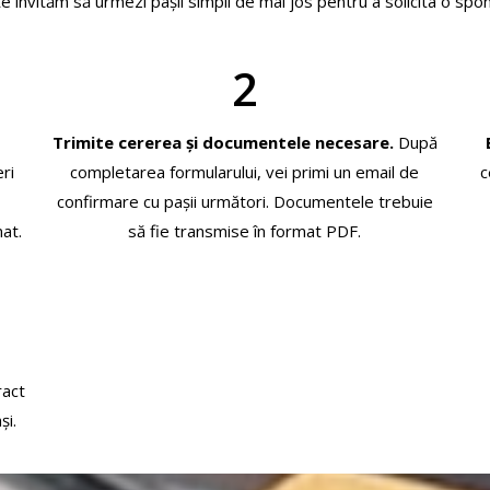
te invităm să urmezi pașii simpli de mai jos pentru a solicita o spo
2
Trimite cererea și documentele necesare.
După
ri
completarea formularului, vei primi un email de
c
,
confirmare cu pașii următori. Documentele trebuie
mat.
să fie transmise în format PDF.
ract
și.