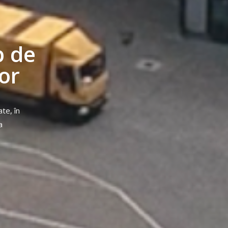
 de
or
te, în
a