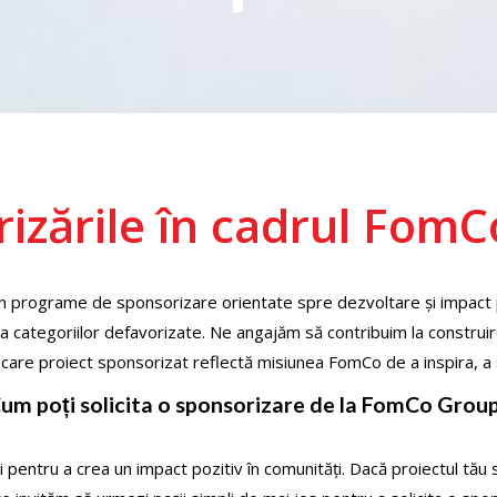
izările în cadrul Fom
n programe de sponsorizare orientate spre dezvoltare și impact pozi
ea categoriilor defavorizate. Ne angajăm să contribuim la construire
ecare proiect sponsorizat reflectă misiunea FomCo de a inspira, a sp
um poți solicita o sponsorizare de la FomCo Grou
entru a crea un impact pozitiv în comunități. Dacă proiectul tău s