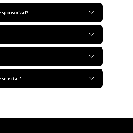
e sponsorizat?
 selectat?