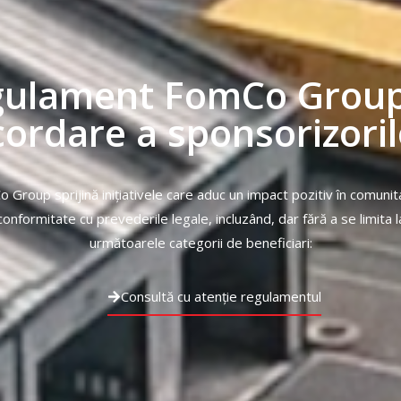
gulament FomCo Group
cordare a sponsorizoril
 Group sprijină inițiativele care aduc un impact pozitiv în comunita
conformitate cu prevederile legale, incluzând, dar fără a se limita l
următoarele categorii de beneficiari:
Consultă cu atenție regulamentul