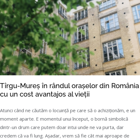
Tîrgu-Mureș în rândul orașelor din România
cu un cost avantajos al vieții
Atunci când ne căutăm o locuință pe care să o achiziționăm, e un
moment aparte. E momentul unui început, o bornă simbolică
Tîrgu-Mureș în rândul orașelor din România
dintr-un drum care putem doar intui unde ne va purta, dar
cu un cost avantajos al vieții
credem că va fi lung. Așadar, vrem să fie cât mai aproape de