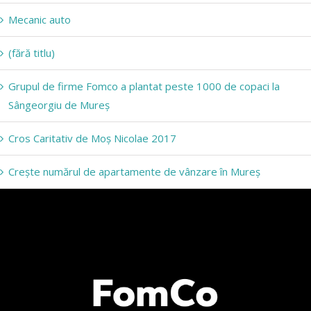
Mecanic auto
(fără titlu)
Grupul de firme Fomco a plantat peste 1000 de copaci la
Sângeorgiu de Mureș
Cros Caritativ de Moș Nicolae 2017
Crește numărul de apartamente de vânzare în Mureș