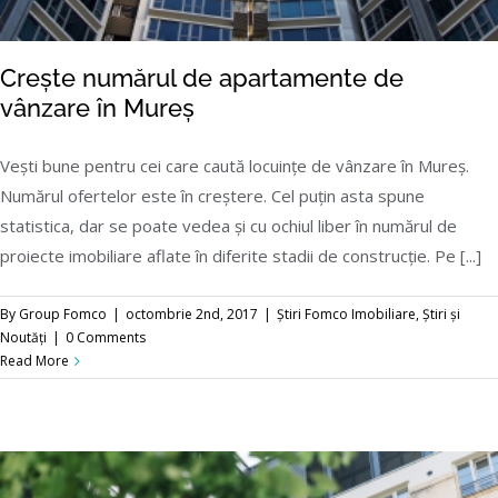
Crește numărul de apartamente de
vânzare în Mureș
Vești bune pentru cei care caută locuințe de vânzare în Mureș.
Numărul ofertelor este în creștere. Cel puțin asta spune
Crește numărul de apartamente de vânzare
statistica, dar se poate vedea și cu ochiul liber în numărul de
în Mureș
proiecte imobiliare aflate în diferite stadii de construcție. Pe [...]
By
Group Fomco
|
octombrie 2nd, 2017
|
Știri Fomco Imobiliare
,
Știri și
Noutăți
|
0 Comments
Read More