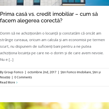
Prima casă vs. credit imobiliar – cum să
facem alegerea corectă?
Dorim să ne achiziționăm o locuință și constatăm că oricât am
strânge cureaua, oricum am calcula și am economisii pe termen
Prima casă vs. credit imobiliar – cum să
scurt, nu dispunem de suficienți bani pentru a ne putea
facem alegerea corectă?
achiziționa locuința pe care ne-o dorim și de care avem nevoie.
Nu e [...]
By
Group Fomco
|
octombrie 2nd, 2017
|
Știri Fomco Imobiliare
,
Știri și
Noutăți
|
0 Comments
Read More