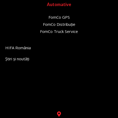
Automative
FomCo GPS
FomCo Distribuție
FomCo Truck Service
HIFA România
Știri și noutăți
Lorem ipsum dolor sit amet, consectetur adipiscing elit. Ut
elit tellus, luctus nec ullamcorper mattis, pulvinar dapibus
leo.