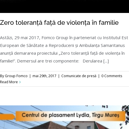
Zero toleranță față de violența în familie
Astăzi, 29 mai 2017, Fomco Group în parteneriat cu Institutul Est
European de Sănătate a Reproducerii și Ambulanța Samaritanus
anunță demararea proiectului „Zero toleranță față de violența în
familie!”. Demersul are trei componente: Derularea [...]
Zero toleranță față de violența în familie
By
Group Fomco
|
mai 29th, 2017
|
Comunicate de presă
|
0 Comments
Read More