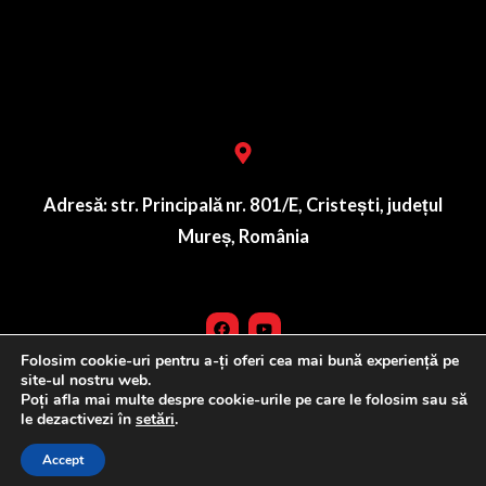
Lorem ipsum dolor sit amet, consectetur adipiscing elit. Ut
elit tellus, luctus nec ullamcorper mattis, pulvinar dapibus
leo.
Adresă: str. Principală nr. 801/E, Cristești, județul
Mureș, România
Folosim cookie-uri pentru a-ți oferi cea mai bună experiență pe
site-ul nostru web.
Poți afla mai multe despre cookie-urile pe care le folosim sau să
© 2024 FomCo Group • Toate drepturile rezervate
le dezactivezi în
setări
.
Accept