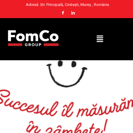
Adresă: Str. Principală, Cristești, Mureș , România