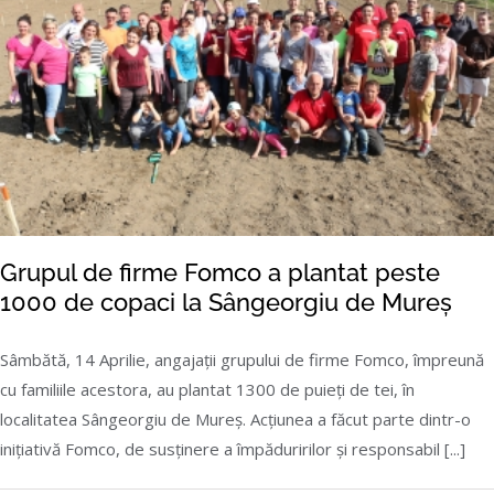
Grupul de firme Fomco a plantat peste
1000 de copaci la Sângeorgiu de Mureș
Sâmbătă, 14 Aprilie, angajații grupului de firme Fomco, împreună
cu familiile acestora, au plantat 1300 de puieți de tei, în
Grupul de firme Fomco a plantat peste 1000
localitatea Sângeorgiu de Mureș. Acțiunea a făcut parte dintr-o
de copaci la Sângeorgiu de Mureș
inițiativă Fomco, de susținere a împăduririlor și responsabil [...]