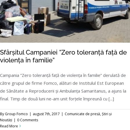
Sfârșitul Campaniei ”Zero toleranță față de
violența în familie”
Campania ”Zero toleranță față de violența în familie” derulată de
către grupul de firme Fomco, alături de Institulul Est European
Sfârșitul Campaniei ”Zero toleranță față de
de Sănătate a Reproducerii și Ambulanța Samaritanus, a ajuns la
violența în familie”
final. Timp de două luni ne-am unit forțele împreună cu [...]
By
Group Fomco
|
august 7th, 2017
|
Comunicate de presă
,
Știri și
Noutăți
|
0 Comments
Read More