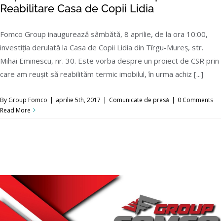
Reabilitare Casa de Copii Lidia
Fomco Group inaugurează sâmbătă, 8 aprilie, de la ora 10:00,
investiția derulată la Casa de Copii Lidia din Tîrgu-Mureș, str.
Acțiune Caritabilă Fomco Group – Reabilitare
Mihai Eminescu, nr. 30. Este vorba despre un proiect de CSR prin
Casa de Copii Lidia
care am reușit să reabilităm termic imobilul, în urma achiz [...]
By
Group Fomco
|
aprilie 5th, 2017
|
Comunicate de presă
|
0 Comments
Read More