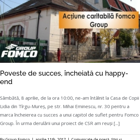
Poveste de succes, încheiată cu happy-
end
Sâmbătă, 8 aprilie, de la ora 10:00, ne-am întâlnit la Casa de Copii
Lidia din Tîrgu-Mureș, pe str. Mihai Eminescu, nr. 30 pentru a
marca încheierea cu succes a unui capitol de suflet pentru Fomco
Poveste de succes, încheiată cu happy-end
Group. În urma derulării unui proiect de CSR am reuși [...]
By
Group Fomco
|
aprilie 11th, 2017
|
Comunicate de presă
,
Știri și