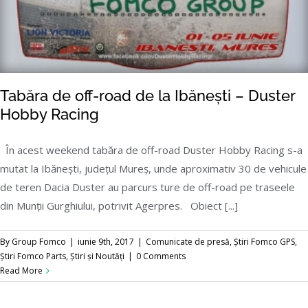
Tabăra de off-road de la Ibănești – Duster
Hobby Racing
În acest weekend tabăra de off-road Duster Hobby Racing s-a
mutat la Ibănești, județul Mureș, unde aproximativ 30 de vehicule
Tabăra de off-road de la Ibănești – Duster
de teren Dacia Duster au parcurs ture de off-road pe traseele
Hobby Racing
din Munții Gurghiului, potrivit Agerpres. Obiect [...]
By
Group Fomco
|
iunie 9th, 2017
|
Comunicate de presă
,
Știri Fomco GPS
,
Știri Fomco Parts
,
Știri și Noutăți
|
0 Comments
Read More