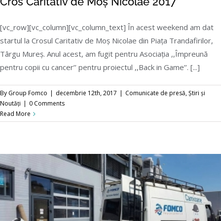
Cros Caritativ de Moș Nicolae 2017
[vc_row][vc_column][vc_column_text] În acest weekend am dat
startul la Crosul Caritativ de Moș Nicolae din Piața Trandafirilor,
Târgu Mureș. Anul acest, am fugit pentru Asociaţia ,,Împreună
pentru copii cu cancer’’ pentru proiectul ,,Back in Game’’. [...]
Cros Caritativ de Moș Nicolae 2017
By
Group Fomco
|
decembrie 12th, 2017
|
Comunicate de presă
,
Știri și
Noutăți
|
0 Comments
Read More