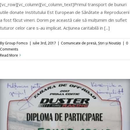
[vc_row][vc_column][vc_column_text]Primul transport de bunuri
utile donate Institutului Est European de Sănătate a Reproducerii
Campania Zero Toleranță față de violența în
a fost făcut vineri. Dorim pe această cale să mulțumim din suflet
familie continuă!
tuturor celor care s-au implicat. Acțiunea caritabilă in [...]
By
Group Fomco
|
iulie 3rd, 2017
|
Comunicate de presă
,
Știri și Noutăți
|
0
Comments
Read More