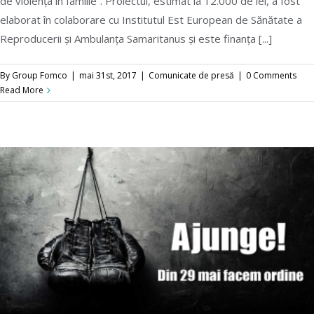
de violența în familie”. Proiectul, estimat la 12.000 de lei, a fost
Am lansat proiectul Zero toleranță față de
elaborat în colaborare cu Institutul Est European de Sănătate a
violența în familie
Reproducerii și Ambulanța Samaritanus și este finanța [...]
By
Group Fomco
|
mai 31st, 2017
|
Comunicate de presă
|
0 Comments
Read More