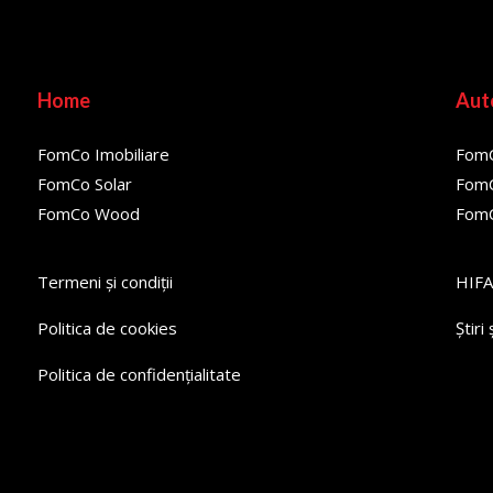
Home
Aut
FomCo Imobiliare
Fom
FomCo Solar
FomC
FomCo Wood
FomC
Termeni și condiții
HIFA
Politica de cookies
Știri
Politica de confidențialitate
lit. Ut elit tellus, luctus nec ullamcorper mattis, pulvinar dapibus