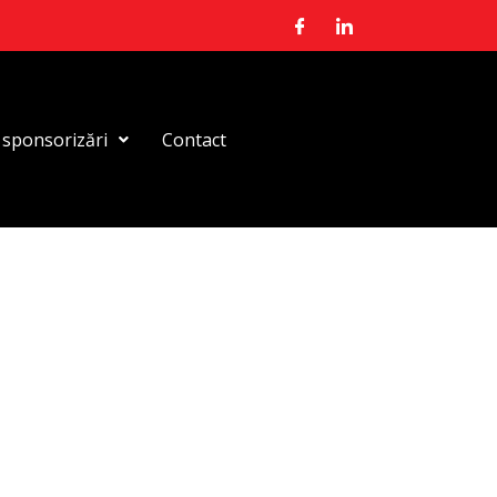
i sponsorizări
Contact
ndly vă