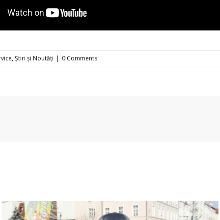
rvice
,
Știri și Noutăți
|
0 Comments