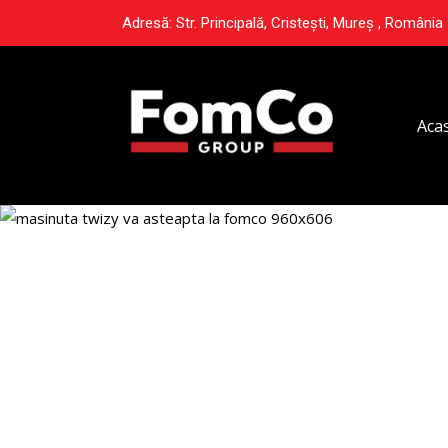
Adresă: Str. Principală, Cristești, Mureș , România
Aca
Mașinuța Tw
așteaptă la