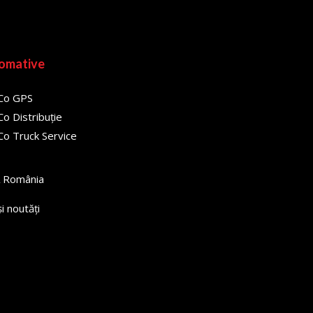
omative
Co GPS
o Distribuție
o Truck Service
 România
 și noutăți
 leo.