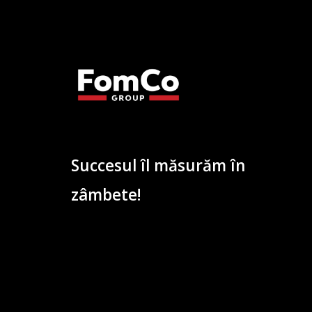
Succesul îl măsurăm în
zâmbete!
Lorem ipsum dolor sit amet, consectetur adipiscing e