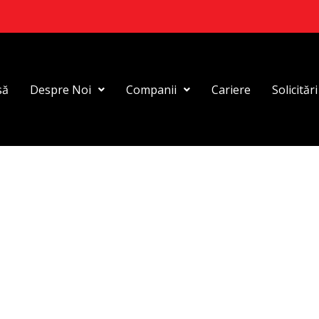
să
Despre Noi
Companii
Cariere
Solicităr
izy Eco Frie
 Fomco!