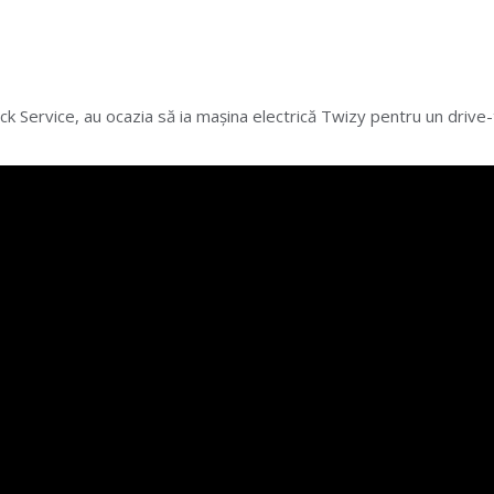
ck Service, au ocazia să ia mașina electrică Twizy pentru un drive-