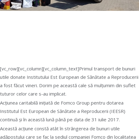
Campania Zero Toleranță față
de violența în familie
continuă!
[vc_row][vc_column][vc_column_text]Primul transport de bunuri
utile donate Institutului Est European de Sănătate a Reproducerii
a fost făcut vineri. Dorim pe această cale să mulțumim din suflet
tuturor celor care s-au implicat.
Acțiunea caritabilă inițiată de Fomco Group pentru dotarea
Institutul Est European de Sănătate a Reproducerii (IEESR)
continuă și în această lună până pe data de 31 iulie 2017.
Această acțiune constă atât în strângerea de bunuri utile
adăpostului care se fac la sediul companiei Fomco din localitatea