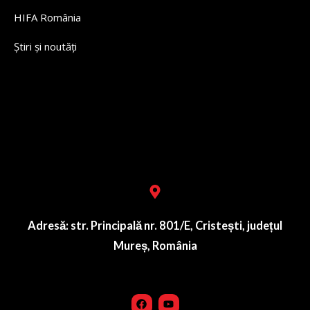
HIFA România
Știri și noutăți
Lorem ipsum dolor sit amet, consectetur adipiscing elit. Ut
elit tellus, luctus nec ullamcorper mattis, pulvinar dapibus
leo.
Adresă: str. Principală nr. 801/E, Cristești, județul
Mureș, România