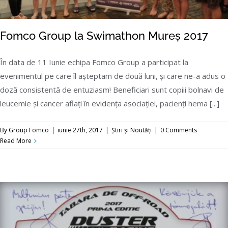
Fomco Group la Swimathon Mureș 2017
În data de 11 Iunie echipa Fomco Group a participat la
evenimentul pe care îl așteptam de două luni, și care ne-a adus o
doză consistentă de entuziasm! Beneficiari sunt copiii bolnavi de
leucemie și cancer aflați în evidența asociației, pacienți hema [...]
Fomco Group la Swimathon Mureș 2017
By
Group Fomco
|
iunie 27th, 2017
|
Știri și Noutăți
|
0 Comments
Read More