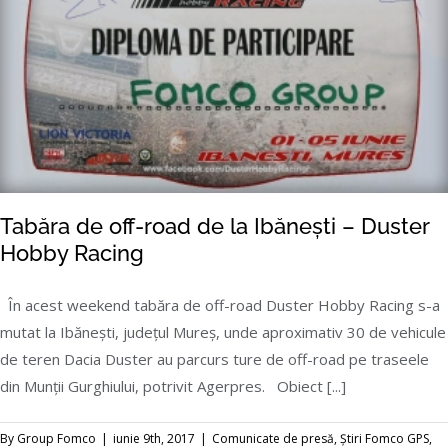
Tabăra de off-road de la Ibănești – Duster
Hobby Racing
În acest weekend tabăra de off-road Duster Hobby Racing s-a
mutat la Ibănești, județul Mureș, unde aproximativ 30 de vehicule
Tabăra de off-road de la Ibănești – Duster
de teren Dacia Duster au parcurs ture de off-road pe traseele
Hobby Racing
din Munții Gurghiului, potrivit Agerpres. Obiect [...]
By
Group Fomco
|
iunie 9th, 2017
|
Comunicate de presă
,
Știri Fomco GPS
,