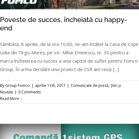
Poveste de succes, încheiată cu happy-
end
Sâmbătă, 8 aprilie, de la ora 10:00, ne-am întâlnit la Casa de Copii
Lidia din Tîrgu-Mureș, pe str. Mihai Eminescu, nr. 30 pentru a
marca încheierea cu succes a unui capitol de suflet pentru Fomco
Poveste de succes, încheiată cu happy-end
Group. În urma derulării unui proiect de CSR am reuși [...]
By
Group Fomco
|
aprilie 11th, 2017
|
Comunicate de presă
,
Știri și
Noutăți
|
0 Comments
Read More