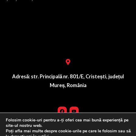
Lorem ipsum dolor sit amet, consectetur adipiscing elit. Ut
elit tellus, luctus nec ullamcorper mattis, pulvinar dapibus
leo.
Adresă: str. Principală nr. 801/E, Cristești, județul
Mureș, România
Folosim cookie-uri pentru a-ți oferi cea mai bună experiență pe
site-ul nostru web.
Poți afla mai multe despre cookie-urile pe care le folosim sau să
© 2024 FomCo Group • Toate drepturile rezervate