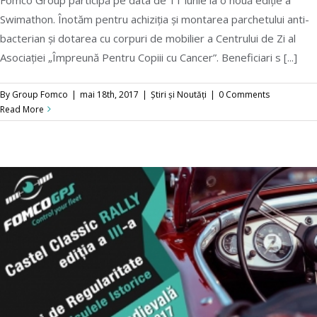
Swimathon. Înotăm pentru achiziția și montarea parchetului anti-
Duminică 11 iunie, înotăm pentru copiii
bacterian și dotarea cu corpuri de mobilier a Centrului de Zi al
bolnavi de cancer
Asociației „Împreună Pentru Copiii cu Cancer”. Beneficiari s [...]
By
Group Fomco
|
mai 18th, 2017
|
Știri și Noutăți
|
0 Comments
Read More