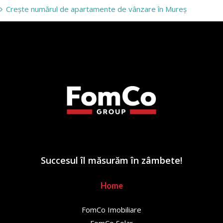
Crește numărul de apartamente de vânzare în Mureș
Succesul îl măsurăm în zâmbete!
Home
FomCo Imobiliare
FomCo Solar