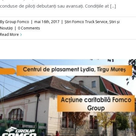
doua etapă de Rally Sprint
conduse de piloți debutanți sau avansați. Condițiile at [...]
By
Group Fomco
|
mai 16th, 2017
|
Știri Fomco Truck Service
,
Știri și
Noutăți
|
0 Comments
Read More