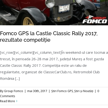
Fomco GPS la Castle Classic Rally 2017,
rezultate competiție
[vc_row][vc_column][vc_column_text]În weekend-ul care tocmai a
trecut, în perioada 26-28 mai 2017, județul Mureș a fost gazda
Fomco GPS la Castle Classic Rally 2017,
Castle Classic Rally 2017. Competiția este un raliu de
rezultate competiție
regularitate, organizat de ClassicCarClub.ro, Retromobil Club
România [...]
By
Group Fomco
|
mai 30th, 2017
|
Știri Fomco GPS
,
Știri și Noutăți
|
0
Comments
Read More