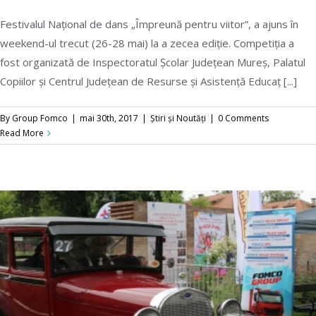
Festivalul Național de dans „Împreună pentru viitor”, a ajuns în
weekend-ul trecut (26-28 mai) la a zecea ediție. Competiția a
fost organizată de Inspectoratul Școlar Județean Mureș, Palatul
Copiilor și Centrul Județean de Resurse și Asistență Educaț [...]
„Împreună pentru viitor”, cu Fomco Group
By
Group Fomco
|
mai 30th, 2017
|
Știri și Noutăți
|
0 Comments
Read More