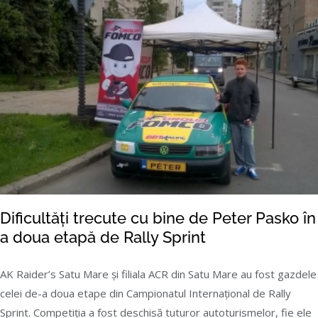
Dificultăți trecute cu bine de Peter Pasko în
a doua etapă de Rally Sprint
AK Raider’s Satu Mare şi filiala ACR din Satu Mare au fost gazdele
celei de-a doua etape din Campionatul Internațional de Rally
Dificultăți trecute cu bine de Peter Pasko în a
Sprint. Competiția a fost deschisă tuturor autoturismelor, fie ele