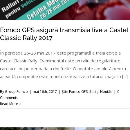
Fomco GPS asigură transmisia live a Castel
Classic Rally 2017
În perioada 26-28 mai 2017 este programată a treia ediție a
Castel Classic Rally. Evenimentul este un raliu de regularitate,
Fomco GPS asigură transmisia live a Castel
care are loc pe perioada a două zile. O noutate absolută pentru
Classic Rally 2017
această competiție este monitorizarea live a tuturor mașinilo [...]
By
Group Fomco
|
mai 16th, 2017
|
Știri Fomco GPS
,
Știri și Noutăți
|
0
Comments
Read More