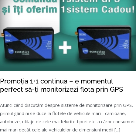
Promoția 1+1 continuă – e momentul
perfect să-ți monitorizezi flota prin GPS
Atunci când discutăm despre sisteme de monitorizare prin GPS,
primul gând ni se duce la flotele de vehicule mari - camioane,
Promoția 1+1 continuă – e momentul perfect
autobuze, utilaje de cele mai felurite tipuri etc. a căror consumuri
să-ți monitorizezi flota prin GPS
mai mari decât cele ale vehiculelor de dimensiuni medii [...]