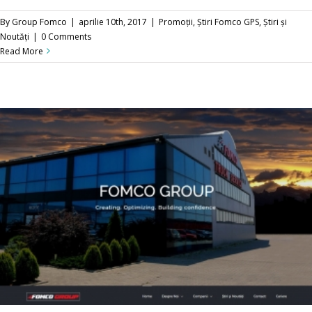
By
Group Fomco
|
aprilie 10th, 2017
|
Promoții
,
Știri Fomco GPS
,
Știri și
Noutăți
|
0 Comments
Read More