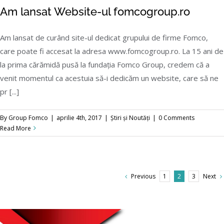
Am lansat Website-ul fomcogroup.ro
Am lansat de curând site-ul dedicat grupului de firme Fomco,
care poate fi accesat la adresa www.fomcogroup.ro. La 15 ani de
la prima cărămidă pusă la fundația Fomco Group, credem că a
venit momentul ca acestuia să-i dedicăm un website, care să ne
Am lansat Website-ul fomcogroup.ro
pr [...]
By
Group Fomco
|
aprilie 4th, 2017
|
Știri și Noutăți
|
0 Comments
Read More
Previous
Next
1
2
3